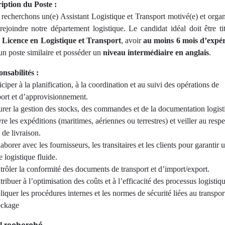
ription du Poste :
recherchons un(e) Assistant Logistique et Transport motivé(e) et organ
rejoindre notre département logistique. Le candidat idéal doit être tit
e
Licence en Logistique et Transport
, avoir
au moins 6 mois d’expé
un poste similaire et posséder un
niveau intermédiaire en anglais
.
onsabilités :
iciper à la planification, à la coordination et au suivi des opérations de
port et d’approvisionnement.
urer la gestion des stocks, des commandes et de la documentation logist
re les expéditions (maritimes, aériennes ou terrestres) et veiller au resp
 de livraison.
aborer avec les fournisseurs, les transitaires et les clients pour garantir 
 logistique fluide.
trôler la conformité des documents de transport et d’import/export.
ribuer à l’optimisation des coûts et à l’efficacité des processus logistiq
liquer les procédures internes et les normes de sécurité liées au transport
ockage