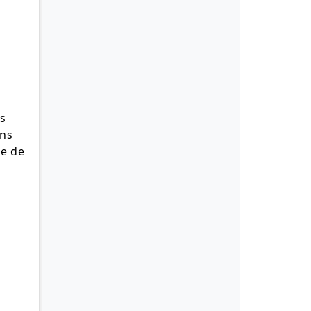
es
ons
re de