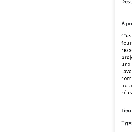
Desc
À pr
es
C’
four
ress
proj
une 
l’av
comm
nouv
réus
Lieu
Type