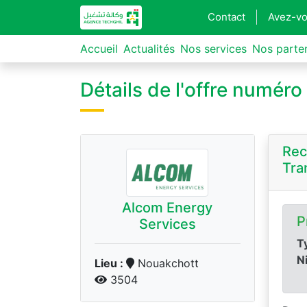
Contact
Avez-vo
Accueil
Actualités
Nos services
Nos parte
Détails de l'offre numér
Rec
Tra
Alcom Energy
P
Services
Ty
N
Lieu :
Nouakchott
3504