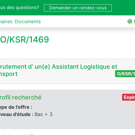
us des questions?
Demander un rendez-vous
naires
Documents
o O/KSR/1469
rutement d' un(e) Assistant Logistique et
nsport
O/KSR/
rofil recherché
Expi
pe de l'offre :
iveau d'étude :
Bac + 3