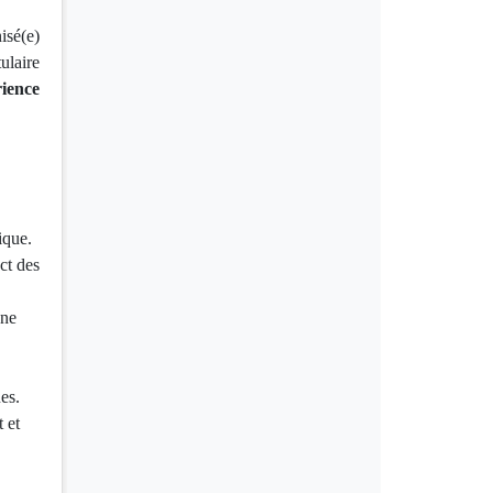
isé(e)
ulaire
rience
ique.
ect des
une
ues.
 et