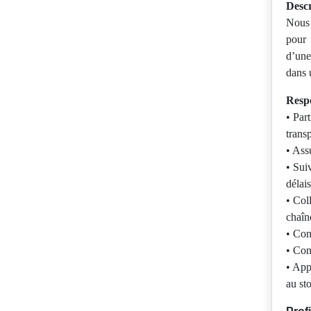
Desc
Nous 
pour 
d’un
dans 
Resp
• Part
trans
• Ass
• Suiv
délais
• Coll
chaîne
• Con
• Cont
• App
au st