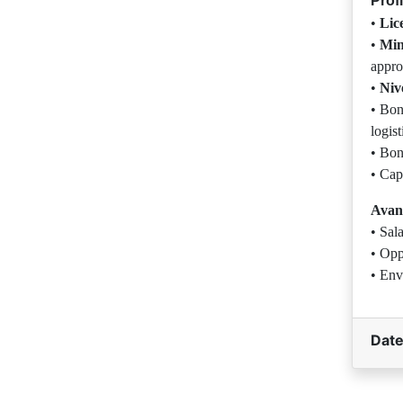
Prof
•
Lic
•
Min
appro
•
Niv
• Bon
logist
• Bon 
• Cap
Avan
• Sal
• Opp
• Env
Date