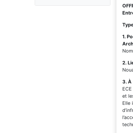
OFF
Entr
Type
1. P
Arch
Nomb
2. Li
Noua
3. À
ECE 
et l
Elle
d’in
l’ac
tech