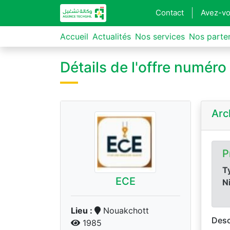
Contact
Avez-vo
Accueil
Actualités
Nos services
Nos parte
Détails de l'offre numér
Arc
P
Ty
ECE
N
Lieu :
Nouakchott
Desc
1985