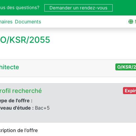
us des questions?
Demander un rendez-vous
naires
Documents
o O/KSR/2055
hitecte
O/KSR/
rofil recherché
Expi
pe de l'offre :
iveau d'étude :
Bac+5
ription de l'offre