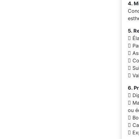
4. M
Conc
esth
5. R
 Él
 Pa
 As
 Co
 Su
 Va
6. Pr
 Di
 Ma
ou é
 Bo
 Ca
 Ex