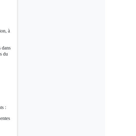
,
ion, à
s dans
ns du
ts :
nentes