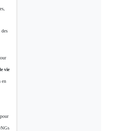
es,
n des
our
e vie
n en
 pour
s ONGs