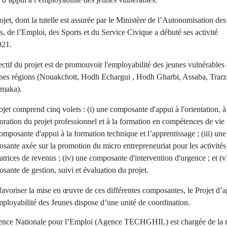
ojet, dont la tutelle est assurée par le Ministère de l’Autonomisation des
s, de l’Emploi, des Sports et du Service Civique a débuté ses activité
021.
ectif du projet est de promouvoir l'employabilité des jeunes vulnérables
ines régions (Nouakchott, Hodh Echargui , Hodh Gharbi, Assaba, Trarz
maka).
ojet comprend cinq volets : (i) une composante d'appui à l'orientation, à
boration du projet professionnel et à la formation en compétences de vie ;
omposante d'appui à la formation technique et l’apprentissage ; (iii) une
sante axée sur la promotion du micro entrepreneuriat pour les activités
atrices de revenus ; (iv) une composante d'intervention d'urgence ; et (v
sante de gestion, suivi et évaluation du projet.
favoriser la mise en œuvre de ces différentes composantes, le Projet d’
mployabilité des Jeunes dispose d’une unité de coordination.
nce Nationale pour l’Emploi (Agence TECHGHIL) est chargée de la 