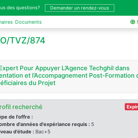
us des questions?
Demander un rendez-vous
naires
Documents
o O/TVZ/874
Expert Pour Appuyer L’Agence Techghil dans
rientation et l’Accompagnement Post-Formation
éficiaires du Projet
rofil recherché
Expi
pe de l'offre :
ombre d'années d'expériance requis :
5
iveau d'étude :
Bac+5