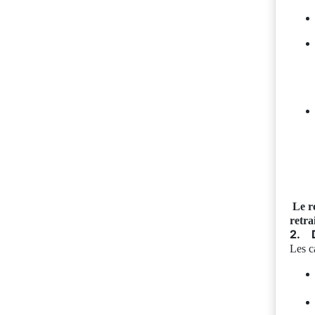
Le r
retrai
2.
Les c