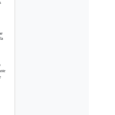
s
me
la
n
ante
e