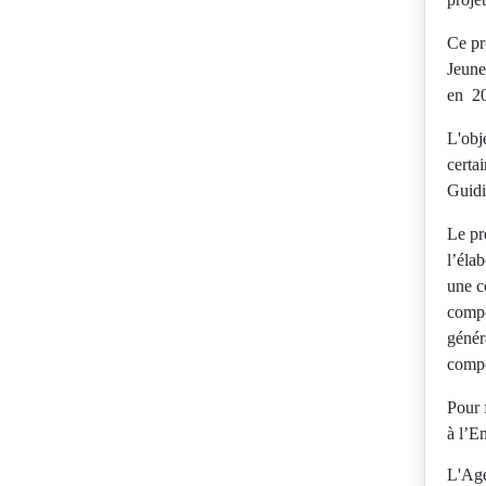
Ce pr
Jeune
en 2
L'obj
certa
Guidi
Le pr
l’éla
une c
compo
génér
compo
Pour 
à l’E
L'Age