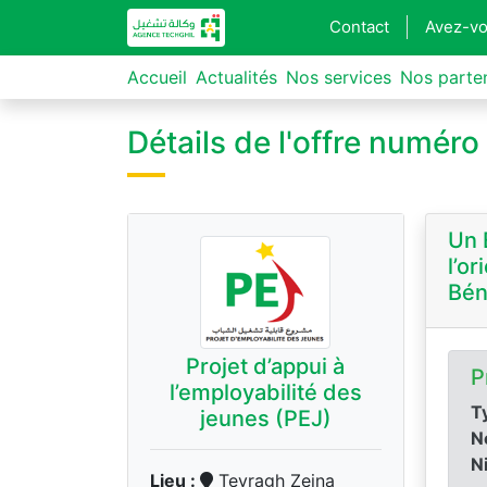
Contact
Avez-vo
Accueil
Actualités
Nos services
Nos parte
Détails de l'offre numér
Un 
l’o
Bén
Projet d’appui à
P
l’employabilité des
Ty
jeunes (PEJ)
N
N
Lieu :
Tevragh Zeina