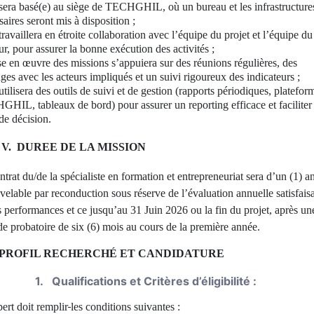
e sera basé(e) au siège de TECHGHIL, où un bureau et les infrastructure
saires seront mis à disposition ;
e travaillera en étroite collaboration avec l’équipe du projet et l’équipe du
ur, pour assurer la bonne exécution des activités ;
e en œuvre des missions s’appuiera sur des réunions régulières, des
ges avec les acteurs impliqués et un suivi rigoureux des indicateurs ;
e utilisera des outils de suivi et de gestion (rapports périodiques, platefor
HIL, tableaux de bord) pour assurer un reporting efficace et faciliter 
 de décision.
V.
DUREE DE LA MISSION
ntrat du/de la spécialiste en formation et entrepreneuriat sera d’un (1) a
velable par reconduction sous réserve de l’évaluation annuelle satisfais
s performances et ce jusqu’au 31 Juin 2026 ou la fin du projet, après un
de probatoire de six (6) mois au cours de la première année.
PROFIL RECHERCHÉ ET CANDIDATURE
1.
Qualifications et Critères d’éligibilité :
ert doit remplir
les conditions suivantes :