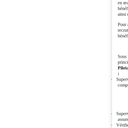
en œu
bénéfi
ainsi
Pour a
recru
bénéfi
Sous 
princi
Pilot
:
·
Superv
compé
·
Superv
assure
·
Vérifi