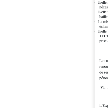
·
Il/ell
néces
·
Il/ell
baille
·
La mis
échan
·
Il/ell
TECHG
prise
Le co
renou
de se
pério
VI.
L’Exp