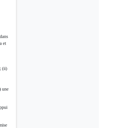
 dans
a et
 (ii)
) une
appui
mise