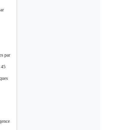
par
es par
 45
iques
Agence