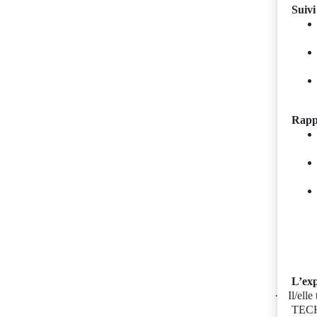
Suivi
Rappo
L’ex
·
Il/ell
TECH