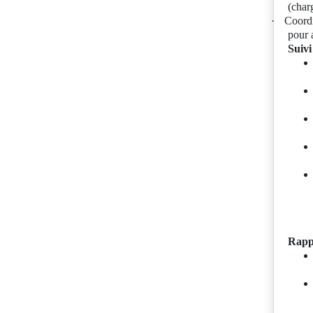
(char
·
Coordi
pour 
Suivi
Rappo