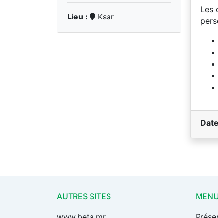
Les 
Lieu :
Ksar
pers
Date
AUTRES SITES
MEN
www.beta.mr
Prése