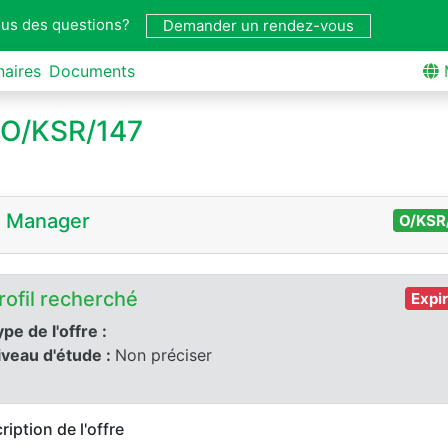
us des questions?
Demander un rendez-vous
naires
Documents
o O/KSR/147
e Manager
O/KSR
rofil recherché
Expi
pe de l'offre :
iveau d'étude :
Non préciser
ription de l'offre