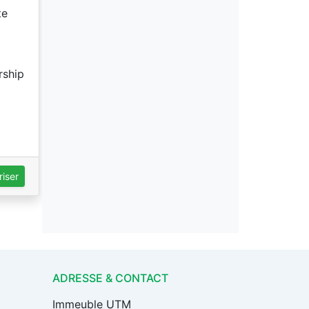
te
rship
iser
ADRESSE & CONTACT
Immeuble UTM