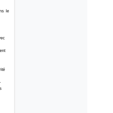
ns le
vec
ent
ité
-
s