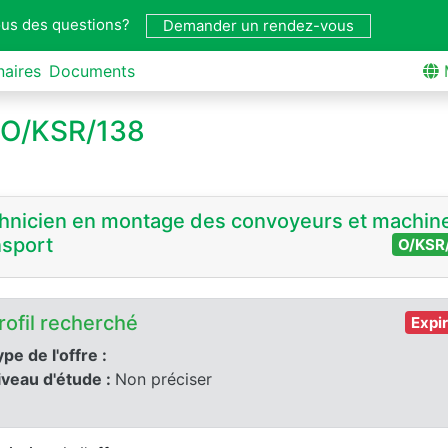
us des questions?
Demander un rendez-vous
naires
Documents
o O/KSR/138
hnicien en montage des convoyeurs et machin
nsport
O/KSR
rofil recherché
Expi
pe de l'offre :
iveau d'étude :
Non préciser