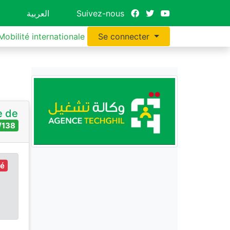
العربية
Suivez-nous
Mobilité internationale
Se connecter
e de
/138
ré