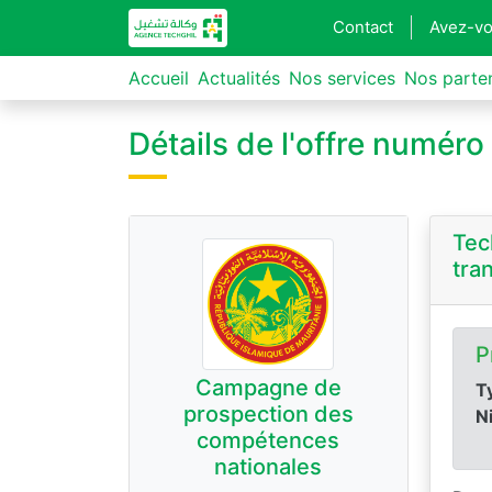
Contact
Avez-vo
Accueil
Actualités
Nos services
Nos parte
Détails de l'offre numér
Tec
tra
P
Campagne de
Ty
prospection des
N
compétences
nationales