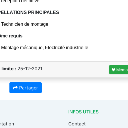
réception définitive
ELLATIONS PRINCIPALES
Technicien de montage
ôme requis
Montage mécanique, Electricité industrielle
 limite :
25-12-2021
Mémor
Partager
U
INFOS UTILES
ntation
Contact