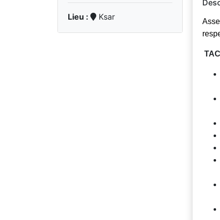
Desc
Lieu :
Ksar
Asse
resp
TA