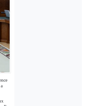
ence
 a
aux