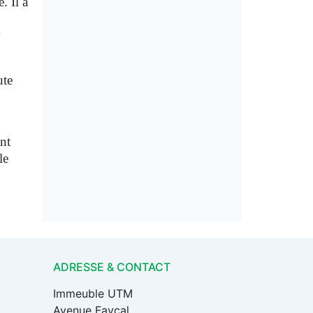
. Il a
ute
ant
le
ADRESSE & CONTACT
Immeuble UTM
Avenue Fayçal