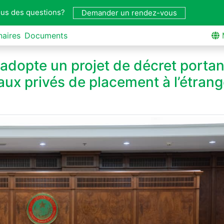
us des questions?
Demander un rendez-vous
naires
Documents
 adopte un projet de décret portan
ux privés de placement à l’étrang