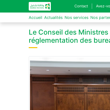
Contact
Avez-vo
Accueil
Actualités
Nos services
Nos parte
Le Conseil des Ministres
réglementation des burea