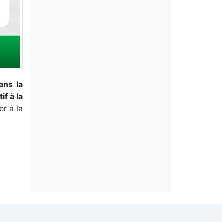
ans la
f à la
er à la