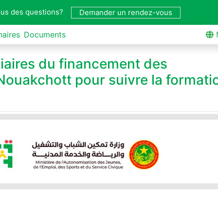
us des questions?
Demander un rendez-vous
naires
Documents
iaires du financement des
ouakchott pour suivre la formati