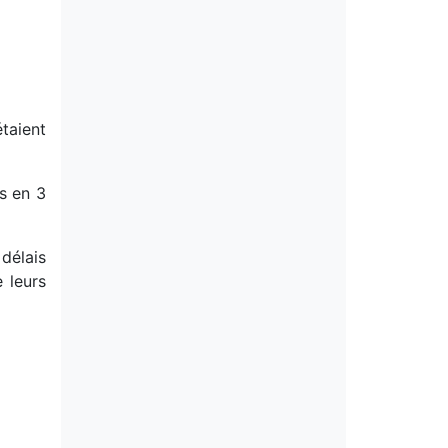
taient
is en 3
 délais
 leurs