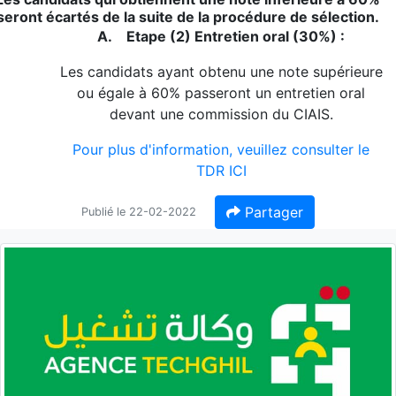
seront
écartés de la suite de la procédure de sélection.
A
.
Etape (2) Entretien oral (30%)
:
Les candidats ayant obtenu une note supérieure
ou égale à 60%
passeront un entretien oral
devant une commission du CIAIS.
Pour plus d'information, veuillez consulter le
TDR ICI
Partager
Publié le 22-02-2022