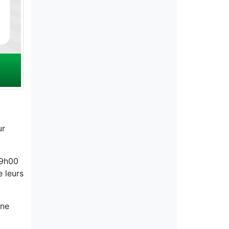
ur
09h00
e leurs
une