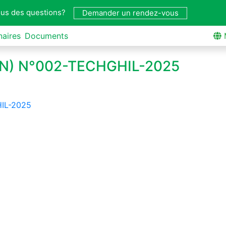
us des questions?
Demander un rendez-vous
naires
Documents
(AON) N°002-TECHGHIL-2025
HIL-2025