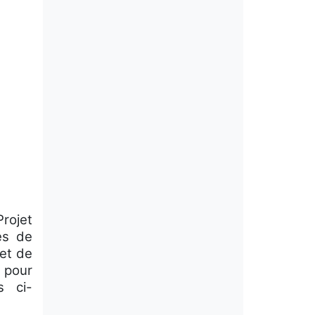
rojet
es de
 et de
 pour
s ci-