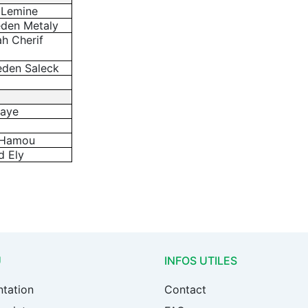
 Lemine
en Metaly
h Cherif
den Saleck
iaye
 Hamou
 Ely
U
INFOS UTILES
ntation
Contact