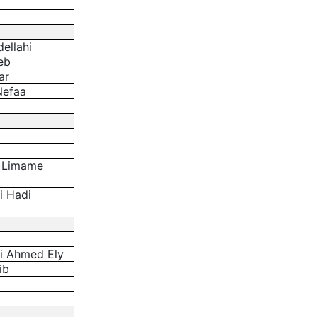
ellahi
eb
ar
Nefaa
 Limame
i Hadi
i Ahmed Ely
ib