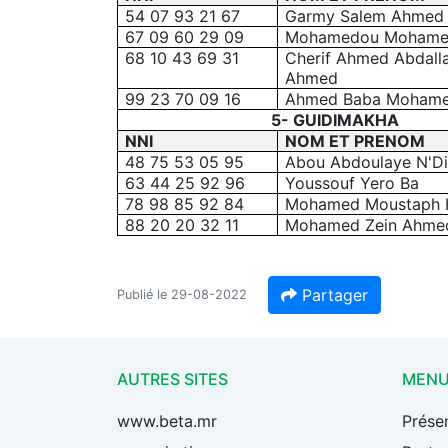
54 07 93 21 67
Garmy Salem Ahmed
67 09 60 29 09
Mohamedou Mohamed
68 10 43 69 31
Cherif Ahmed Abdalla
Ahmed
99 23 70 09 16
Ahmed Baba Mohame
5- GUIDIMAKHA
NNI
NOM ET PRENOM
48 75 53 05 95
Abou Abdoulaye N'D
63 44 25 92 96
Youssouf Yero Ba
78 98 85 92 84
Mohamed Moustaph
88 20 20 32 11
Mohamed Zein Ahmed
Partager
Publié le 29-08-2022
AUTRES SITES
MEN
www.beta.mr
Prése