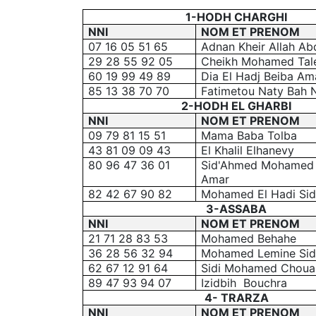
1-HODH CHARGHI
NNI
NOM ET PRENOM
07 16 05 51 65
Adnan Kheir Allah Abd
29 28 55 92 05
Cheikh Mohamed Tal
60 19 99 49 89
Dia El Hadj Beiba Am
85 13 38 70 70
Fatimetou Naty Bah 
2-HODH EL GHARBI
NNI
NOM ET PRENOM
09 79 81 15 51
Mama Baba Tolba
43 81 09 09 43
El Khalil Elhanevy
80 96 47 36 01
Sid'Ahmed Mohamed
Amar
82 42 67 90 82
Mohamed El Hadi Sid
3-ASSABA
NNI
NOM ET PRENOM
21 71 28 83 53
Mohamed Behahe
36 28 56 32 94
Mohamed Lemine Sid
62 67 12 91 64
Sidi Mohamed Choua
89 47 93 94 07
Izidbih Bouchra
4- TRARZA
NNI
NOM ET PRENOM