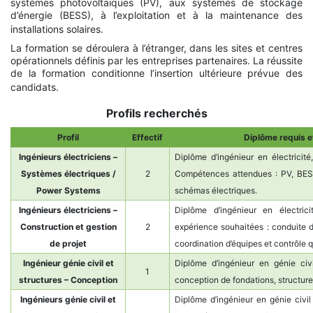
systèmes photovoltaïques (PV), aux systèmes de stockage
d’énergie (BESS), à l’exploitation et à la maintenance des
installations solaires.
La formation se déroulera à l’étranger, dans les sites et centres
opérationnels définis par les entreprises partenaires. La réussite
de la formation conditionne l’insertion ultérieure prévue des
candidats.
Profils recherchés
Profil
Effectif
Diplôme requis 
Ingénieurs électriciens –
Diplôme d’ingénieur en électricité
Systèmes électriques /
2
Compétences attendues : PV, BESS
Power Systems
schémas électriques.
Ingénieurs électriciens –
Diplôme d’ingénieur en électri
Construction et gestion
2
expérience souhaitées : conduite de
de projet
coordination d’équipes et contrôle q
Ingénieur génie civil et
Diplôme d’ingénieur en génie civ
1
structures – Conception
conception de fondations, structures
Ingénieurs génie civil et
Diplôme d’ingénieur en génie civi