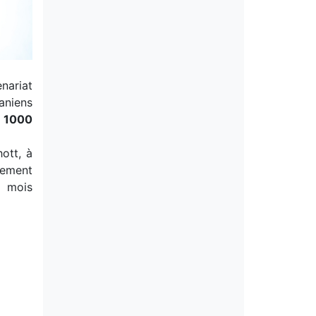
nariat
taniens
 1000
ott, à
alement
s mois