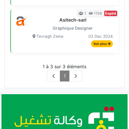
1
1158
Expiré
Asitech-sarl
Graphique Designer
Tevragh Zeina
02 Dec 2024
Voir plus
1 à 3 sur 3 éléments
1