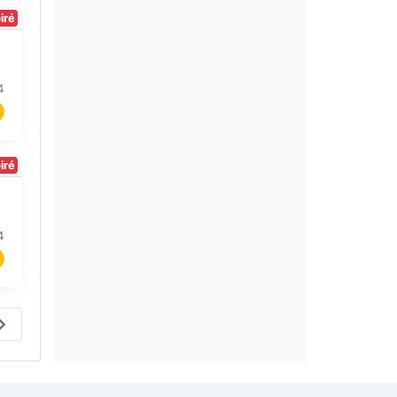
iré
4
iré
4