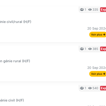
1
335
Exp
e civil/rural (H/F)
20 Sep 202
Voir plus
1
385
Exp
 génie rural (H/F)
20 Sep 202
Voir plus
1
540
Exp
nie civil (H/F)