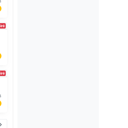
4
iré
iré
4