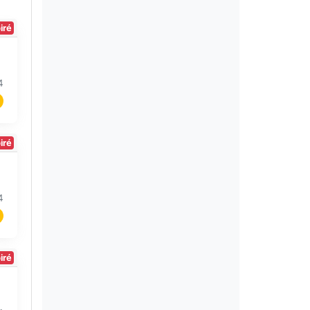
iré
4
iré
4
iré