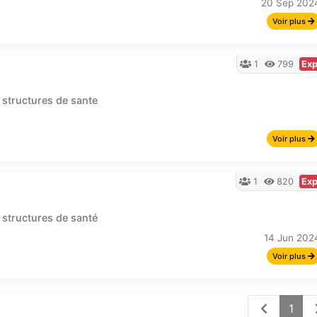
20 Sep 202
Voir plus
1
799
Exp
 structures de sante
Voir plus
1
820
Exp
 structures de santé
14 Jun 202
Voir plus
1